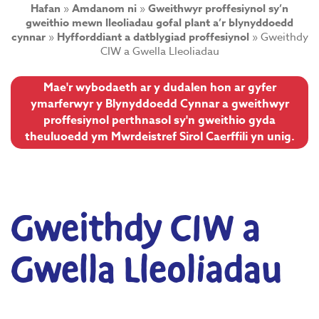
Hafan
»
Amdanom ni
»
Gweithwyr proffesiynol sy’n
gweithio mewn lleoliadau gofal plant a’r blynyddoedd
cynnar
»
Hyfforddiant a datblygiad proffesiynol
»
Gweithdy
CIW a Gwella Lleoliadau
Mae'r wybodaeth ar y dudalen hon ar gyfer
ymarferwyr y Blynyddoedd Cynnar a gweithwyr
proffesiynol perthnasol sy'n gweithio gyda
theuluoedd ym Mwrdeistref Sirol Caerffili yn unig.
Gweithdy CIW a
Gwella Lleoliadau