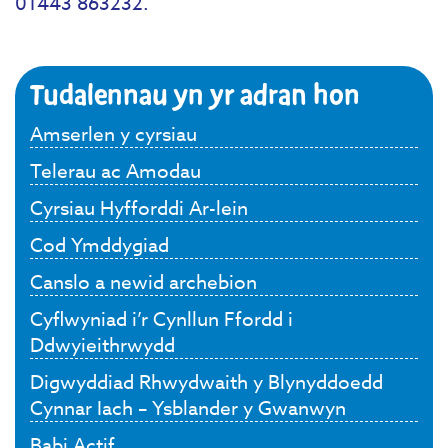
01443 863232.
Tudalennau yn yr adran hon
Amserlen y cyrsiau
Telerau ac Amodau
Cyrsiau Hyfforddi Ar-lein
Cod Ymddygiad
Canslo a newid archebion
Cyflwyniad i’r Cynllun Ffordd i
Ddwyieithrwydd
Digwyddiad Rhwydwaith y Blynyddoedd
Cynnar Iach – Ysblander y Gwanwyn
Babi Actif