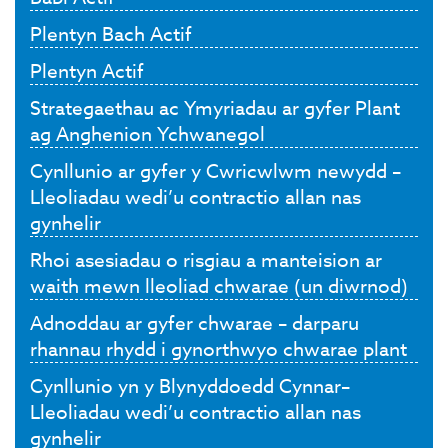
Plentyn Bach Actif
Plentyn Actif
Strategaethau ac Ymyriadau ar gyfer Plant
ag Anghenion Ychwanegol
Cynllunio ar gyfer y Cwricwlwm newydd –
Lleoliadau wedi’u contractio allan nas
gynhelir
Rhoi asesiadau o risgiau a manteision ar
waith mewn lleoliad chwarae (un diwrnod)
Adnoddau ar gyfer chwarae – darparu
rhannau rhydd i gynorthwyo chwarae plant
Cynllunio yn y Blynyddoedd Cynnar–
Lleoliadau wedi’u contractio allan nas
gynhelir