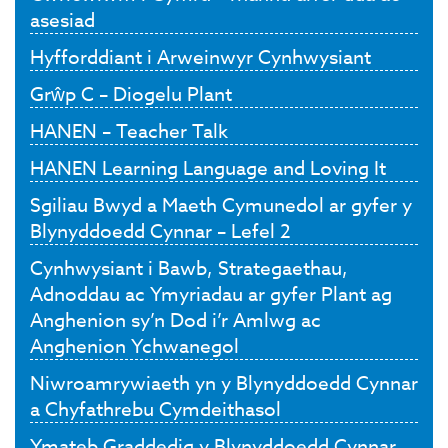
asesiad
Hyfforddiant i Arweinwyr Cynhwysiant
Grŵp C – Diogelu Plant
HANEN – Teacher Talk
HANEN Learning Language and Loving It
Sgiliau Bwyd a Maeth Cymunedol ar gyfer y
Blynyddoedd Cynnar – Lefel 2
Cynhwysiant i Bawb, Strategaethau,
Adnoddau ac Ymyriadau ar gyfer Plant ag
Anghenion sy’n Dod i’r Amlwg ac
Anghenion Ychwanegol
Niwroamrywiaeth yn y Blynyddoedd Cynnar
a Chyfathrebu Cymdeithasol
Ymateb Graddedig y Blynyddoedd Cynnar