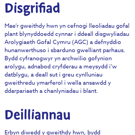
Disgrifiad
Mae’r gweithdy hwn yn cefnogi lleoliadau gofal
plant blynyddoedd cynnar i ddeall disgwyliadau
Arolygiaeth Gofal Cymru (AGC) a defnyddio
hunanwerthuso i sbarduno gwelliant parhaus.
Bydd cyfranogwyr yn archwilio gofynion
arolygu, adnabod cryfderau a meysydd i’w
datblygu, a deall sut i greu cynlluniau
gweithredu ymarferol i wella ansawdd y
ddarpariaeth a chanlyniadau i blant.
Deilliannau
Erbyn diwedd y gweithdy hwn, bydd