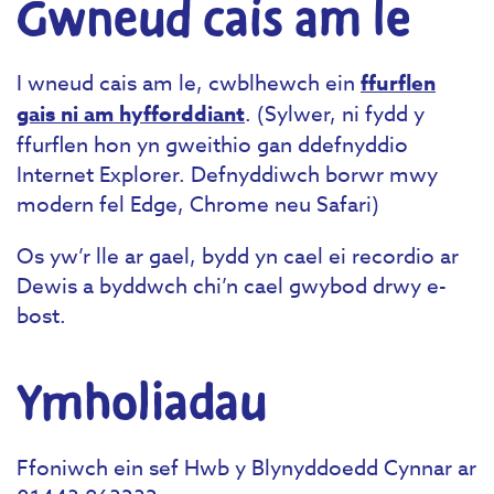
Gwneud cais am le
I wneud cais am le, cwblhewch ein
ffurflen
gais ni am hyfforddiant
. (Sylwer, ni fydd y
ffurflen hon yn gweithio gan ddefnyddio
Internet Explorer. Defnyddiwch borwr mwy
modern fel Edge, Chrome neu Safari)
Os yw’r lle ar gael, bydd yn cael ei recordio ar
Dewis a byddwch chi’n cael gwybod drwy e-
bost.
Ymholiadau
Ffoniwch ein sef Hwb y Blynyddoedd Cynnar ar