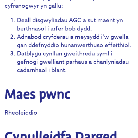
cyfranogwyr yn gallu:
Deall disgwyliadau AGC a sut maent yn
berthnasol i arfer bob dydd.
Adnabod cryfderau a meysydd i’w gwella
gan ddefnyddio hunanwerthuso effeithiol.
Datblygu cynllun gweithredu syml i
gefnogi gwelliant parhaus a chanlyniadau
cadarnhaol i blant.
Maes pwnc
Rheoleiddio
Cynulleidfa Darged