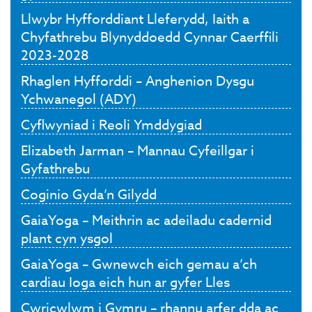
Llwybr Hyfforddiant Lleferydd, Iaith a
Chyfathrebu Blynyddoedd Cynnar Caerffili
2023-2028
Rhaglen Hyfforddi – Anghenion Dysgu
Ychwanegol (ADY)
Cyflwyniad i Reoli Ymddygiad
Elizabeth Jarman – Mannau Cyfeillgar i
Gyfathrebu
Coginio Gyda’n Gilydd
GaiaYoga – Meithrin ac adeiladu cadernid
plant cyn ysgol
GaiaYoga – Gwnewch eich gemau a’ch
cardiau Ioga eich hun ar gyfer Lles
Cwricwlwm i Gymru – rhannu arfer dda ac