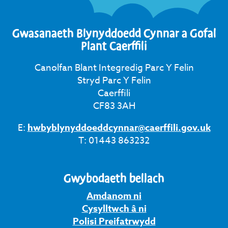
Gwasanaeth Blynyddoedd Cynnar a Gofal
Plant Caerffili
Canolfan Blant Integredig Parc Y Felin
Stryd Parc Y Felin
Caerffili
CF83 3AH
E:
hwbyblynyddoeddcynnar@caerffili.gov.uk
T: 01443 863232
Gwybodaeth bellach
Amdanom ni
Cysylltwch â ni
Polisi Preifatrwydd