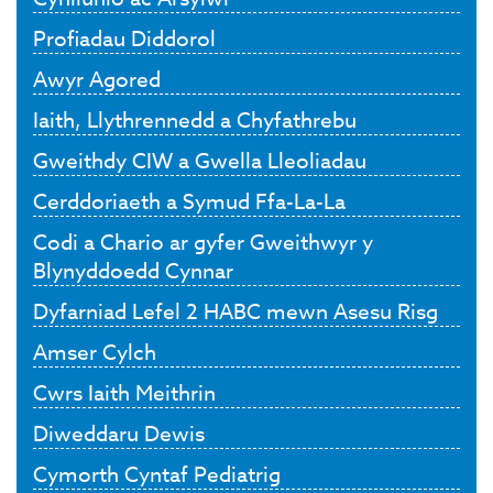
Profiadau Diddorol
Awyr Agored
Iaith, Llythrennedd a Chyfathrebu
Gweithdy CIW a Gwella Lleoliadau
Cerddoriaeth a Symud Ffa-La-La
Codi a Chario ar gyfer Gweithwyr y
Blynyddoedd Cynnar
Dyfarniad Lefel 2 HABC mewn Asesu Risg
Amser Cylch
Cwrs Iaith Meithrin
Diweddaru Dewis
Cymorth Cyntaf Pediatrig