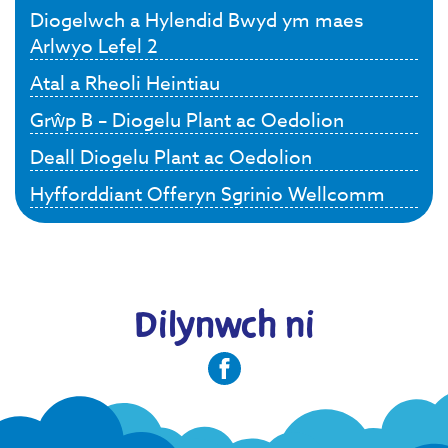
Diogelwch a Hylendid Bwyd ym maes
Arlwyo Lefel 2
Atal a Rheoli Heintiau
Grŵp B – Diogelu Plant ac Oedolion
Deall Diogelu Plant ac Oedolion
Hyfforddiant Offeryn Sgrinio Wellcomm
Dilynwch ni