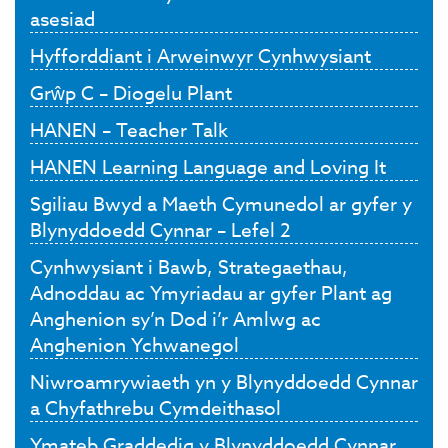
asesiad
Hyfforddiant i Arweinwyr Cynhwysiant
Grŵp C – Diogelu Plant
HANEN – Teacher Talk
HANEN Learning Language and Loving It
Sgiliau Bwyd a Maeth Cymunedol ar gyfer y
Blynyddoedd Cynnar – Lefel 2
Cynhwysiant i Bawb, Strategaethau,
Adnoddau ac Ymyriadau ar gyfer Plant ag
Anghenion sy’n Dod i’r Amlwg ac
Anghenion Ychwanegol
Niwroamrywiaeth yn y Blynyddoedd Cynnar
a Chyfathrebu Cymdeithasol
Ymateb Graddedig y Blynyddoedd Cynnar