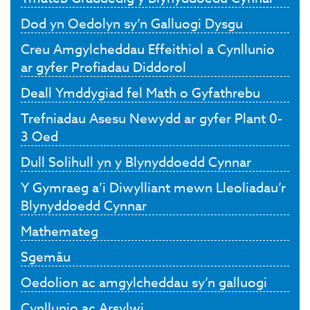
Dod yn Oedolyn sy’n Galluogi Dysgu
Creu Amgylcheddau Effeithiol a Cynllunio
ar gyfer Profiadau Diddorol
Deall Ymddygiad fel Math o Gyfathrebu
Trefniadau Asesu Newydd ar gyfer Plant 0-
3 Oed
Dull Solihull yn y Blynyddoedd Cynnar
Y Gymraeg a’i Diwylliant mewn Lleoliadau’r
Blynyddoedd Cynnar
Mathemateg
Sgemâu
Oedolion ac amgylcheddau sy’n galluogi
Cynllunio ac Arsylwi