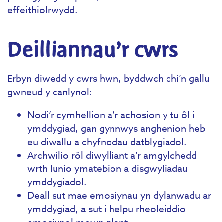
effeithiolrwydd.
Deilliannau’r cwrs
Erbyn diwedd y cwrs hwn, byddwch chi’n gallu
gwneud y canlynol:
Nodi’r cymhellion a’r achosion y tu ôl i
ymddygiad, gan gynnwys anghenion heb
eu diwallu a chyfnodau datblygiadol.
Archwilio rôl diwylliant a’r amgylchedd
wrth lunio ymatebion a disgwyliadau
ymddygiadol.
Deall sut mae emosiynau yn dylanwadu ar
ymddygiad, a sut i helpu rheoleiddio
emosiynol mewn plant.