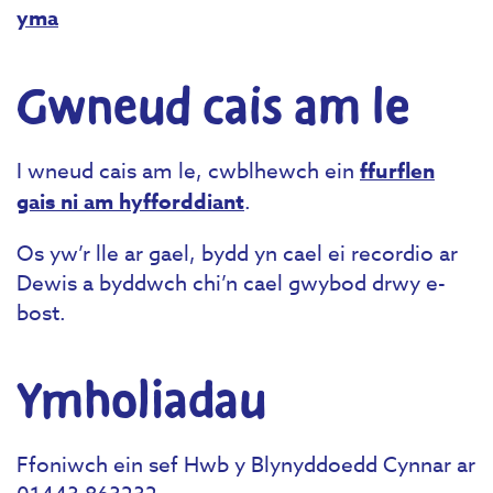
yma
Gwneud cais am le
I wneud cais am le, cwblhewch ein
ffurflen
gais ni am hyfforddiant
.
Os yw’r lle ar gael, bydd yn cael ei recordio ar
Dewis a byddwch chi’n cael gwybod drwy e-
bost.
Ymholiadau
Ffoniwch ein sef Hwb y Blynyddoedd Cynnar ar