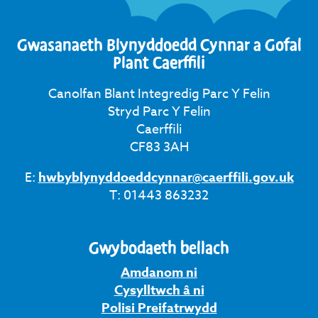
Gwasanaeth Blynyddoedd Cynnar a Gofal
Plant Caerffili
Canolfan Blant Integredig Parc Y Felin
Stryd Parc Y Felin
Caerffili
CF83 3AH
E:
hwbyblynyddoeddcynnar@caerffili.gov.uk
T: 01443 863232
Gwybodaeth bellach
Amdanom ni
Cysylltwch â ni
Polisi Preifatrwydd