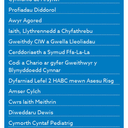
Profiadau Diddorol
Awyr Agored
Iaith, Llythrennedd a Chyfathrebu
Gweithdy CIW a Gwella Lleoliadau
Cerddoriaeth a Symud Ffa-La-La
Codi a Chario ar gyfer Gweithwyr y
Blynyddoedd Cynnar
Dyfarniad Lefel 2 HABC mewn Asesu Risg
Amser Cylch
Cwrs Iaith Meithrin
Diweddaru Dewis
Cymorth Cyntaf Pediatrig