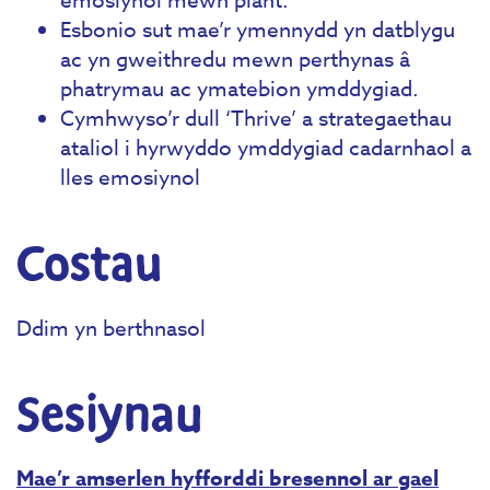
Esbonio sut mae’r ymennydd yn datblygu
ac yn gweithredu mewn perthynas â
phatrymau ac ymatebion ymddygiad.
Cymhwyso’r dull ‘Thrive’ a strategaethau
ataliol i hyrwyddo ymddygiad cadarnhaol a
lles emosiynol
Costau
Ddim yn berthnasol
Sesiynau
Mae’r amserlen hyfforddi bresennol ar gael