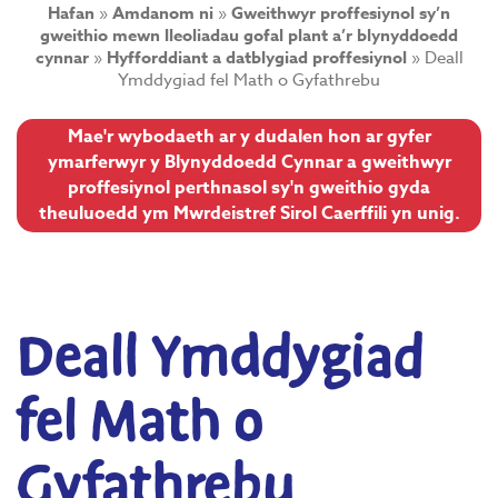
Hafan
»
Amdanom ni
»
Gweithwyr proffesiynol sy’n
gweithio mewn lleoliadau gofal plant a’r blynyddoedd
cynnar
»
Hyfforddiant a datblygiad proffesiynol
»
Deall
Ymddygiad fel Math o Gyfathrebu
Mae'r wybodaeth ar y dudalen hon ar gyfer
ymarferwyr y Blynyddoedd Cynnar a gweithwyr
proffesiynol perthnasol sy'n gweithio gyda
theuluoedd ym Mwrdeistref Sirol Caerffili yn unig.
Deall Ymddygiad
fel Math o
Gyfathrebu