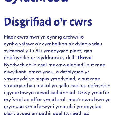
Disgrifiad o’r cwrs
Mae’r cwrs hwn yn cynnig archwilio
cynhwysfawr o’r cymhellion a’r dylanwadau
sylfaenol y tu ôl i ymddygiad plant, gan
ddefnyddio egwyddorion y dull
‘Thrive’
.
Byddwch chi’n cael mewnwelediad i sut mae
diwylliant, emosiynau, a datblygiad yr
ymennydd yn siapio ymddygiad, a sut mae
strategaethau ataliol yn gallu cael eu defnyddio
i gynorthwyo newid cadarnhaol. Drwy ymarfer
myfyriol ac offer ymarferol, mae’r cwrs hwn yn
grymuso ymarferwyr i ymateb i ymddygiad
plant gydag empathi, dealltwriaeth ac