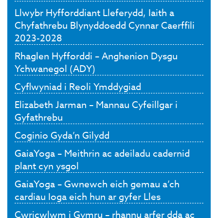
Llwybr Hyfforddiant Lleferydd, Iaith a
Chyfathrebu Blynyddoedd Cynnar Caerffili
2023-2028
Rhaglen Hyfforddi – Anghenion Dysgu
Ychwanegol (ADY)
Cyflwyniad i Reoli Ymddygiad
Elizabeth Jarman – Mannau Cyfeillgar i
Gyfathrebu
Coginio Gyda’n Gilydd
GaiaYoga – Meithrin ac adeiladu cadernid
plant cyn ysgol
GaiaYoga – Gwnewch eich gemau a’ch
cardiau Ioga eich hun ar gyfer Lles
Cwricwlwm i Gymru – rhannu arfer dda ac