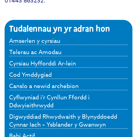
01443 863232.
Tudalennau yn yr adran hon
Amserlen y cyrsiau
Telerau ac Amodau
Cyrsiau Hyfforddi Ar-lein
Cod Ymddygiad
Canslo a newid archebion
Cyflwyniad i’r Cynllun Ffordd i
Ddwyieithrwydd
Digwyddiad Rhwydwaith y Blynyddoedd
Cynnar Iach – Ysblander y Gwanwyn
Babi Actif