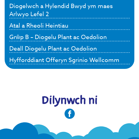
Diogelwch a Hylendid Bwyd ym maes
Arlwyo Lefel 2
Atal a Rheoli Heintiau
Grŵp B – Diogelu Plant ac Oedolion
Deall Diogelu Plant ac Oedolion
Hyfforddiant Offeryn Sgrinio Wellcomm
Dilynwch ni