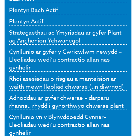
Plentyn Bach Actif
Plentyn Actif
Strategaethau ac Ymyriadau ar gyfer Plant
ag Anghenion Ychwanegol
Cynllunio ar gyfer y Cwricwlwm newydd –
Lleoliadau wedi’u contractio allan nas
gynhelir
Rhoi asesiadau o risgiau a manteision ar
waith mewn lleoliad chwarae (un diwrnod)
Adnoddau ar gyfer chwarae – darparu
rhannau rhydd i gynorthwyo chwarae plant
Cynllunio yn y Blynyddoedd Cynnar–
Lleoliadau wedi’u contractio allan nas
gynhelir