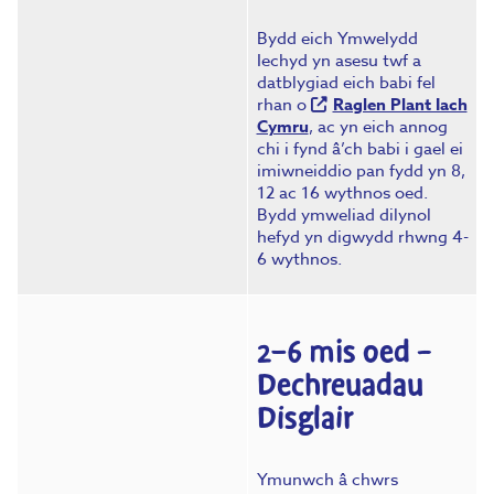
Bydd eich Ymwelydd
Iechyd yn asesu twf a
datblygiad eich babi fel
rhan o
Raglen Plant Iach
Cymru
, ac yn eich annog
chi i fynd â’ch babi i gael ei
imiwneiddio pan fydd yn 8,
12 ac 16 wythnos oed.
Bydd ymweliad dilynol
hefyd yn digwydd rhwng 4-
6 wythnos.
2–6 mis oed –
Dechreuadau
Disglair
Ymunwch â chwrs