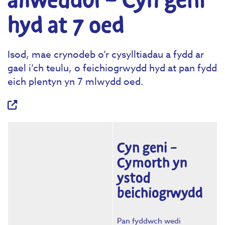
allweddol – Cyn geni
hyd at 7 oed
Isod, mae crynodeb o’r cysylltiadau a fydd ar
gael i’ch teulu, o feichiogrwydd hyd at pan fydd
eich plentyn yn 7 mlwydd oed.
Cyn geni –
Cymorth yn
ystod
beichiogrwydd
Pan fyddwch wedi