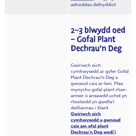
adnoddau defnyddiol.
2–3 blwydd oed
– Gofal Plant
Dechrau’n Deg
Gwiriwch eich
cymhwysedd ar gyfer Gofal
Plant Dechrau’n Deg a
gwneud cais ar-lein. Mae
mynychu gofal plant rhan-
amser o ansawdd uchel yn
rheolaidd yn gwella’r
deilliannau i blant.
Gwiriwch eich
cymhwysedd a gwneud
cais am ofal plant
Dechrau’n Deg wedi’i