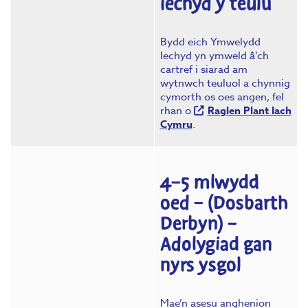
iechyd y teulu
Bydd eich Ymwelydd
Iechyd yn ymweld â’ch
cartref i siarad am
wytnwch teuluol a chynnig
cymorth os oes angen, fel
rhan o
Raglen Plant Iach
Cymru
.
4–5 mlwydd
oed – (Dosbarth
Derbyn) –
Adolygiad gan
nyrs ysgol
Mae’n asesu anghenion