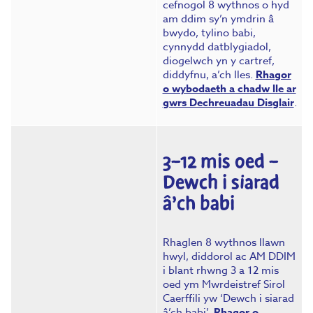
cefnogol 8 wythnos o hyd
am ddim sy’n ymdrin â
bwydo, tylino babi,
cynnydd datblygiadol,
diogelwch yn y cartref,
diddyfnu, a’ch lles.
Rhagor
o wybodaeth a chadw lle ar
gwrs Dechreuadau Disglair
.
3–12 mis oed –
Dewch i siarad
â’ch babi
Rhaglen 8 wythnos llawn
hwyl, diddorol ac AM DDIM
i blant rhwng 3 a 12 mis
oed ym Mwrdeistref Sirol
Caerffili yw ‘Dewch i siarad
â’ch babi’.
Rhagor o