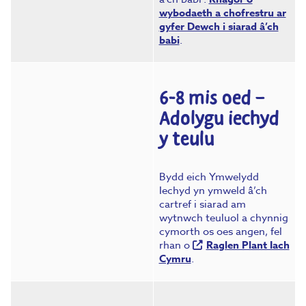
wybodaeth a chofrestru ar
gyfer Dewch i siarad â’ch
babi
.
6-8 mis oed –
Adolygu iechyd
y teulu
Bydd eich Ymwelydd
Iechyd yn ymweld â’ch
cartref i siarad am
wytnwch teuluol a chynnig
cymorth os oes angen, fel
rhan o
Raglen Plant Iach
Cymru
.