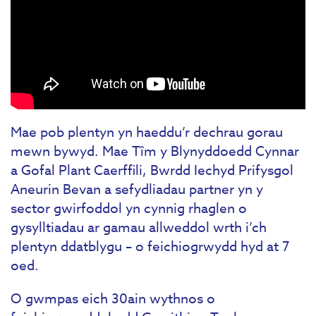
Mae pob plentyn yn haeddu’r dechrau gorau
mewn bywyd. Mae Tîm y Blynyddoedd Cynnar
a Gofal Plant Caerffili, Bwrdd Iechyd Prifysgol
Aneurin Bevan a sefydliadau partner yn y
sector gwirfoddol yn cynnig rhaglen o
gysylltiadau ar gamau allweddol wrth i’ch
plentyn ddatblygu – o feichiogrwydd hyd at 7
oed.
O gwmpas eich 30ain wythnos o