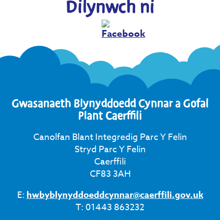
Dilynwch ni
Gwasanaeth Blynyddoedd Cynnar a Gofal
Plant Caerffili
Canolfan Blant Integredig Parc Y Felin
Stryd Parc Y Felin
Caerffili
CF83 3AH
E:
hwbyblynyddoeddcynnar@caerffili.gov.uk
T: 01443 863232