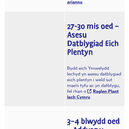
ariannu
.
27-30 mis oed –
Asesu
Datblygiad Eich
Plentyn
Bydd eich Ymwelydd
Iechyd yn asesu datblygiad
eich plentyn i weld sut
mae’n tyfu ac yn datblygu,
fel rhan o
Raglen Plant
Iach Cymru
.
3–4 blwydd oed