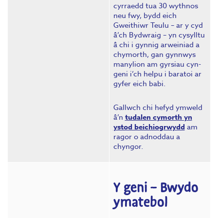
cyrraedd tua 30 wythnos
neu fwy, bydd eich
Gweithiwr Teulu – ar y cyd
â’ch Bydwraig – yn cysylltu
â chi i gynnig arweiniad a
chymorth, gan gynnwys
manylion am gyrsiau cyn-
geni i’ch helpu i baratoi ar
gyfer eich babi.
Gallwch chi hefyd ymweld
â’n
tudalen cymorth yn
ystod beichiogrwydd
am
ragor o adnoddau a
chyngor.
Y geni – Bwydo
ymatebol