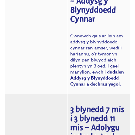
– Addysg y
Blynyddoedd
Cynnar
Gwnewch gais ar-lein am
addysg y blynyddoedd
cynnar ran-amser, wedi’i
hariannu, o’r tymor yn
dilyn pen-blwydd eich
plentyn yn 3 oed. I gael
manylion, ewch i
dudalen
Addysg y Blynyddoedd
Cynnar a dechrau ysgol
.
3 blynedd 7 mis
i 3 blynedd 11
mis –
Adolygu