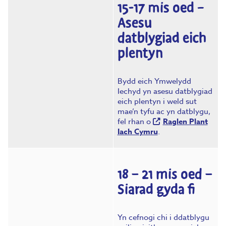
15-17 mis oed –
Asesu
datblygiad eich
plentyn
Bydd eich Ymwelydd
Iechyd yn asesu datblygiad
eich plentyn i weld sut
mae’n tyfu ac yn datblygu,
fel rhan o
Raglen Plant
Iach Cymru
.
18 –
21
mis oed –
Siarad gyda fi
Yn cefnogi chi i ddatblygu