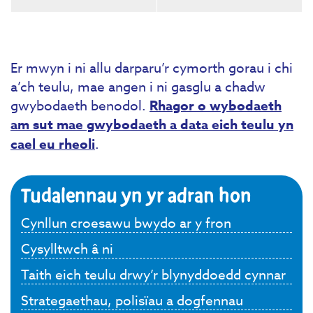
Er mwyn i ni allu darparu’r cymorth gorau i chi
a’ch teulu, mae angen i ni gasglu a chadw
gwybodaeth benodol.
Rhagor o wybodaeth
am sut mae gwybodaeth a data eich teulu yn
cael eu rheoli
.
Tudalennau yn yr adran hon
Cynllun croesawu bwydo ar y fron
Cysylltwch â ni
Taith eich teulu drwy’r blynyddoedd cynnar
Strategaethau, polisïau a dogfennau