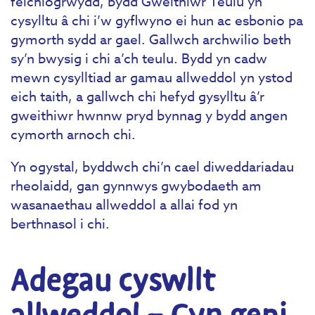
feichiogrwydd, bydd Gweithiwr Teulu yn
cysylltu â chi i’w gyflwyno ei hun ac esbonio pa
gymorth sydd ar gael. Gallwch archwilio beth
sy’n bwysig i chi a’ch teulu. Bydd yn cadw
mewn cysylltiad ar gamau allweddol yn ystod
eich taith, a gallwch chi hefyd gysylltu â’r
gweithiwr hwnnw pryd bynnag y bydd angen
cymorth arnoch chi.
Yn ogystal, byddwch chi’n cael diweddariadau
rheolaidd, gan gynnwys gwybodaeth am
wasanaethau allweddol a allai fod yn
berthnasol i chi.
Adegau cyswllt