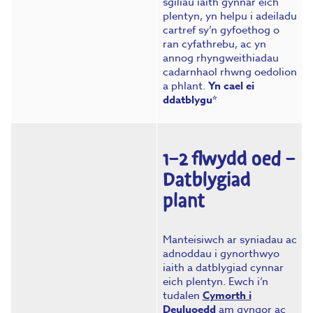
sgiliau iaith gynnar eich
plentyn, yn helpu i adeiladu
cartref sy’n gyfoethog o
ran cyfathrebu, ac yn
annog rhyngweithiadau
cadarnhaol rhwng oedolion
a phlant.
Yn cael ei
ddatblygu*
1–2 flwydd oed –
Datblygiad
plant
Manteisiwch ar syniadau ac
adnoddau i gynorthwyo
iaith a datblygiad cynnar
eich plentyn. Ewch i’n
tudalen
Cymorth i
Deuluoedd
am gyngor ac