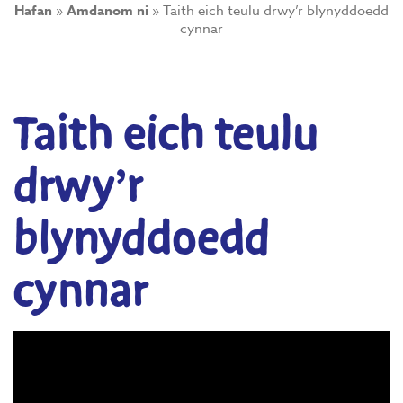
Hafan
»
Amdanom ni
»
Taith eich teulu drwy’r blynyddoedd
cynnar
Taith eich teulu
drwy’r
blynyddoedd
cynnar