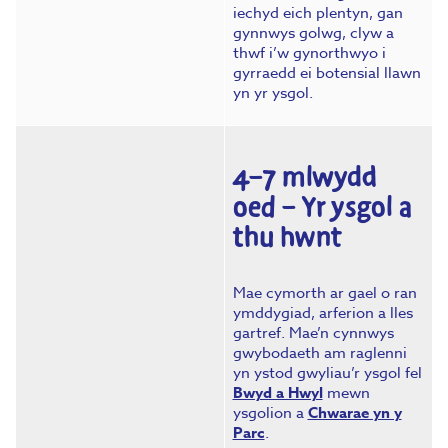
iechyd eich plentyn, gan
gynnwys golwg, clyw a
thwf i’w gynorthwyo i
gyrraedd ei botensial llawn
yn yr ysgol.
4–7 mlwydd
oed – Yr ysgol a
thu hwnt
Mae cymorth ar gael o ran
ymddygiad, arferion a lles
gartref. Mae’n cynnwys
gwybodaeth am raglenni
yn ystod gwyliau’r ysgol fel
Bwyd a Hwyl
mewn
ysgolion a
Chwarae yn y
Parc
.