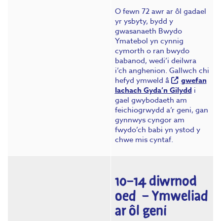
O fewn 72 awr ar ôl gadael
yr ysbyty, bydd y
gwasanaeth Bwydo
Ymatebol yn cynnig
cymorth o ran bwydo
babanod, wedi’i deilwra
i’ch anghenion. Gallwch chi
hefyd ymweld â
gwefan
Iachach Gyda’n Gilydd
i
gael gwybodaeth am
feichiogrwydd a’r geni, gan
gynnwys cyngor am
fwydo’ch babi yn ystod y
chwe mis cyntaf.
10–14 diwrnod
oed – Ymweliad
ar ôl geni