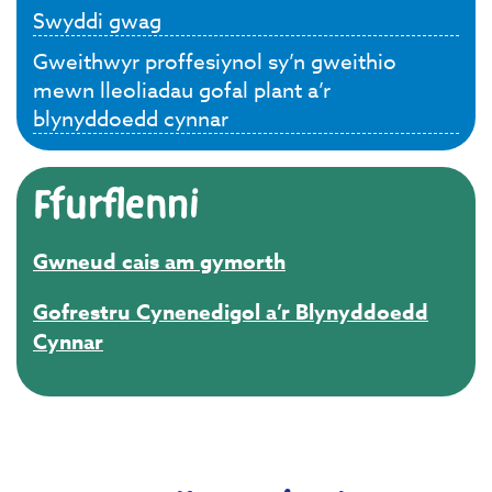
Swyddi gwag
Gweithwyr proffesiynol sy’n gweithio
mewn lleoliadau gofal plant a’r
blynyddoedd cynnar
Ffurflenni
Gwneud cais am gymorth
Gofrestru Cynenedigol a’r Blynyddoedd
Cynnar