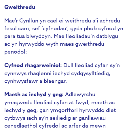
Gweithredu
Mae’r Cynllun yn cael ei weithredu a’i achredu
fesul cam, sef ‘cyfnodau’, gyda phob cyfnod yn
para tua blwyddyn. Mae lleoliadau’n datblygu
ac yn hyrwyddo wyth maes gweithredu
penodol:
Cyfnod rhagarweiniol:
Dull lleoliad cyfan sy’n
cynnwys rhaglenni iechyd cydgysylltiedig,
cynhwysfawr a blaengar.
Maeth ac iechyd y geg:
Adlewyrchu
ymagwedd lleoliad cyfan at fwyd, maeth ac
iechyd y geg, gan ymgorffori hyrwyddo diet
cytbwys iach sy’n seiliedig ar ganllawiau
cenedlaethol cyfredol ac arfer da mewn