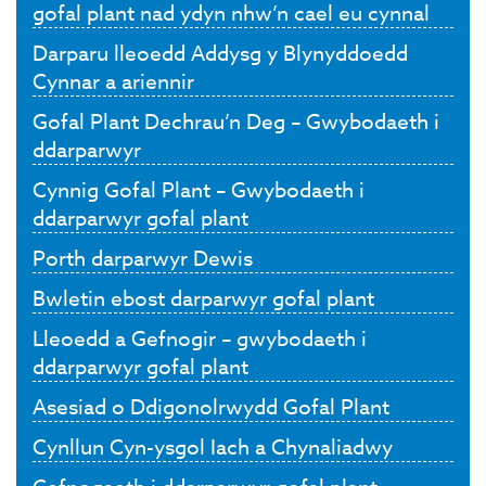
gofal plant nad ydyn nhw’n cael eu cynnal
Darparu lleoedd Addysg y Blynyddoedd
Cynnar a ariennir
Gofal Plant Dechrau’n Deg – Gwybodaeth i
ddarparwyr
Cynnig Gofal Plant – Gwybodaeth i
ddarparwyr gofal plant
Porth darparwyr Dewis
Bwletin ebost darparwyr gofal plant
Lleoedd a Gefnogir – gwybodaeth i
ddarparwyr gofal plant
Asesiad o Ddigonolrwydd Gofal Plant
Cynllun Cyn-ysgol Iach a Chynaliadwy