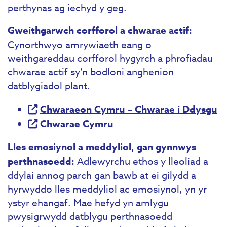
perthynas ag iechyd y geg.
Gweithgarwch corfforol a chwarae actif:
Cynorthwyo amrywiaeth eang o
weithgareddau corfforol hygyrch a phrofiadau
chwarae actif sy’n bodloni anghenion
datblygiadol plant.
Chwaraeon Cymru – Chwarae i Ddysgu
Chwarae Cymru
Lles emosiynol a meddyliol, gan gynnwys
perthnasoedd:
Adlewyrchu ethos y lleoliad a
ddylai annog parch gan bawb at ei gilydd a
hyrwyddo lles meddyliol ac emosiynol, yn yr
ystyr ehangaf. Mae hefyd yn amlygu
pwysigrwydd datblygu perthnasoedd