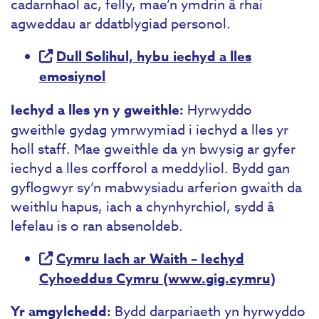
cadarnhaol ac, felly, mae’n ymdrin â rhai
agweddau ar ddatblygiad personol.
Dull Solihul, hybu iechyd a lles
emosiynol
Iechyd a lles yn y gweithle:
Hyrwyddo
gweithle gydag ymrwymiad i iechyd a lles yr
holl staff. Mae gweithle da yn bwysig ar gyfer
iechyd a lles corfforol a meddyliol. Bydd gan
gyflogwyr sy’n mabwysiadu arferion gwaith da
weithlu hapus, iach a chynhyrchiol, sydd â
lefelau is o ran absenoldeb.
Cymru Iach ar Waith – Iechyd
Cyhoeddus Cymru (www.gig.cymru)
Yr amgylchedd:
Bydd darpariaeth yn hyrwyddo