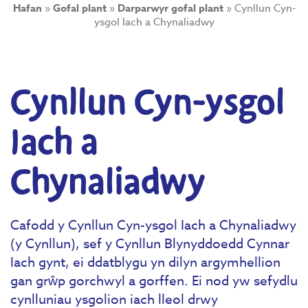
Hafan
»
Gofal plant
»
Darparwyr gofal plant
»
Cynllun Cyn-
ysgol Iach a Chynaliadwy
Cynllun Cyn-ysgol
Iach a
Chynaliadwy
Cafodd y Cynllun Cyn-ysgol Iach a Chynaliadwy
(y Cynllun), sef y Cynllun Blynyddoedd Cynnar
Iach gynt, ei ddatblygu yn dilyn argymhellion
gan grŵp gorchwyl a gorffen. Ei nod yw sefydlu
cynlluniau ysgolion iach lleol drwy