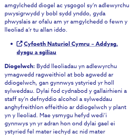
amgylchedd diogel ac ysgogol sy’n adlewyrchu
pwysigrwydd y bobl sydd ynddo, gyda
phwyslais ar ofalu am yr amgylchedd o fewn y
lleoliad a’r tu allan iddo.
Cyfoeth Naturiol Cymru – Addysg,
dysgu a sgiliau
Diogelwch:
Bydd lleoliadau yn adlewyrchu
ymagwedd ragweithiol at bob agwedd ar
ddiogelwch, gan gynnwys ystyried yr holl
sylweddau. Dylai fod cydnabod y gallairhieni a
staff sy’n defnyddio alcohol a sylweddau
anghyfreithlon effeithio ar ddiogelwch y plant
yn y lleoliad. Mae ysmygu hefyd wedi’i
gynnwys yn yr adran hon ond dylai gael ei
ystyried fel mater iechyd ac nid mater