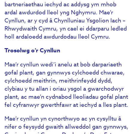
bartneriaethau iechyd ac addysg ym mhob
ardal awdurdod lleol yng Nghymru. Mae’r
Cynllun, ar y cyd â Chynlluniau Ysgolion Iach –
Rhwydwaith Cymru, yn cael ei ddarparu ledled
holl ardaloedd awdurdodau lleol Cymru.
Trosolwg o’r Cynllun
Mae’r cynllun wedi’i anelu at bob darpariaeth
gofal plant, gan gynnwys cylchoedd chwarae,
cylchoedd meithrin, meithrinfeydd dydd,
clybiau y tu allan i oriau ysgol a gwarchodwyr
plant, ac mae’n cydnabod lleoliadau gofal plant
fel cyfranwyr gwerthfawr at iechyd a lles plant.
Mae’r cynllun yn cynorthwyo ac yn cysylltu â
nifer o feysydd gwaith allweddol gan gynnwys,