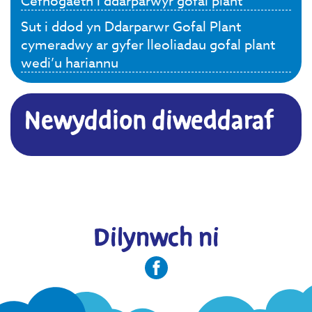
Cefnogaeth i ddarparwyr gofal plant
Sut i ddod yn Ddarparwr Gofal Plant
cymeradwy ar gyfer lleoliadau gofal plant
wedi’u hariannu
Newyddion diweddaraf
Dilynwch ni