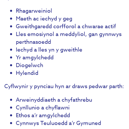
Rhagarweiniol
Maeth ac iechyd y geg
Gweithgaredd corfforol a chwarae actif
Lles emosiynol a meddyliol, gan gynnwys
perthnasoedd
Iechyd a lles yn y gweithle
Yr amgylchedd
Diogelwch
Hylendid
Cyflwynir y pynciau hyn ar draws pedwar parth:
Arweinyddiaeth a chyfathrebu
Cynllunio a chyflawni
Ethos a’r amgylchedd
Cynnwys Teuluoedd a’r Gymuned