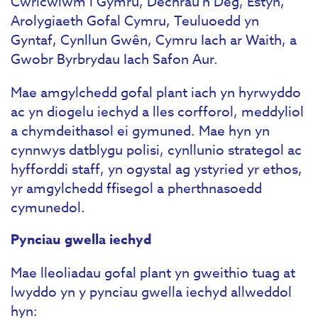
Cwricwlwm i Gymru, Dechrau’n Deg, Estyn,
Arolygiaeth Gofal Cymru, Teuluoedd yn
Gyntaf, Cynllun Gwên, Cymru Iach ar Waith, a
Gwobr Byrbrydau Iach Safon Aur.
Mae amgylchedd gofal plant iach yn hyrwyddo
ac yn diogelu iechyd a lles corfforol, meddyliol
a chymdeithasol ei gymuned. Mae hyn yn
cynnwys datblygu polisi, cynllunio strategol ac
hyfforddi staff, yn ogystal ag ystyried yr ethos,
yr amgylchedd ffisegol a pherthnasoedd
cymunedol.
Pynciau gwella iechyd
Mae lleoliadau gofal plant yn gweithio tuag at
lwyddo yn y pynciau gwella iechyd allweddol
hyn: