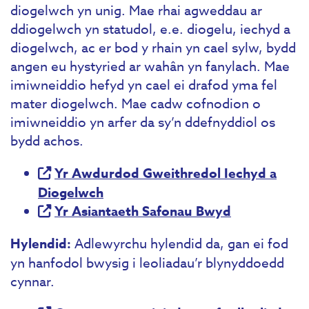
diogelwch yn unig. Mae rhai agweddau ar
ddiogelwch yn statudol, e.e. diogelu, iechyd a
diogelwch, ac er bod y rhain yn cael sylw, bydd
angen eu hystyried ar wahân yn fanylach. Mae
imiwneiddio hefyd yn cael ei drafod yma fel
mater diogelwch. Mae cadw cofnodion o
imiwneiddio yn arfer da sy’n ddefnyddiol os
bydd achos.
Yr Awdurdod Gweithredol Iechyd a
Diogelwch
Yr Asiantaeth Safonau Bwyd
Hylendid:
Adlewyrchu hylendid da, gan ei fod
yn hanfodol bwysig i leoliadau’r blynyddoedd
cynnar.