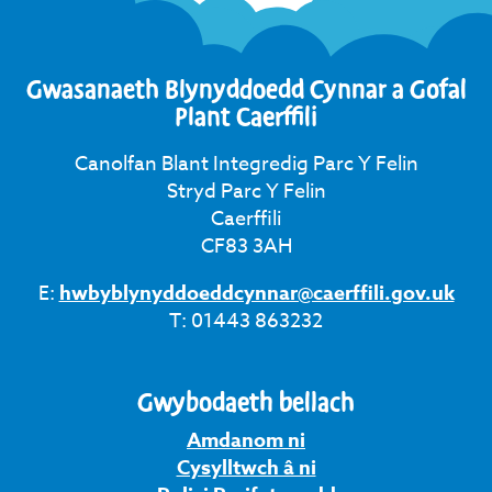
Gwasanaeth Blynyddoedd Cynnar a Gofal
Plant Caerffili
Canolfan Blant Integredig Parc Y Felin
Stryd Parc Y Felin
Caerffili
CF83 3AH
E:
hwbyblynyddoeddcynnar@caerffili.gov.uk
T: 01443 863232
Gwybodaeth bellach
Amdanom ni
Cysylltwch â ni