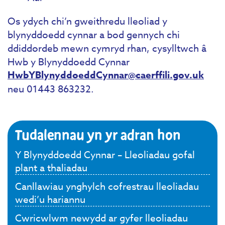
Os ydych chi’n gweithredu lleoliad y
blynyddoedd cynnar a bod gennych chi
ddiddordeb mewn cymryd rhan, cysylltwch â
Hwb y Blynyddoedd Cynnar
HwbYBlynyddoeddCynnar@caerffili.gov.uk
neu 01443 863232.
Tudalennau yn yr adran hon
Y Blynyddoedd Cynnar – Lleoliadau gofal
plant a thaliadau
Canllawiau ynghylch cofrestrau lleoliadau
wedi’u hariannu
Cwricwlwm newydd ar gyfer lleoliadau