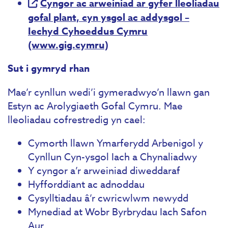
Cyngor ac arweiniad ar gyfer lleoliadau
gofal plant, cyn ysgol ac addysgol –
Iechyd Cyhoeddus Cymru
(www.gig.cymru)
Sut i gymryd rhan
Mae’r cynllun wedi’i gymeradwyo’n llawn gan
Estyn ac Arolygiaeth Gofal Cymru. Mae
lleoliadau cofrestredig yn cael:
Cymorth llawn Ymarferydd Arbenigol y
Cynllun Cyn-ysgol Iach a Chynaliadwy
Y cyngor a’r arweiniad diweddaraf
Hyfforddiant ac adnoddau
Cysylltiadau â’r cwricwlwm newydd
Mynediad at Wobr Byrbrydau Iach Safon
Aur