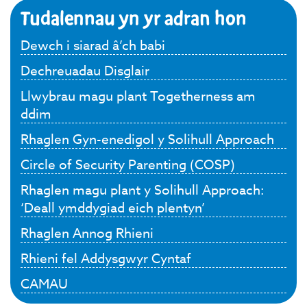
Tudalennau yn yr adran hon
Dewch i siarad â’ch babi
Dechreuadau Disglair
Llwybrau magu plant Togetherness am
ddim
Rhaglen Gyn-enedigol y Solihull Approach
Circle of Security Parenting (COSP)
Rhaglen magu plant y Solihull Approach:
‘Deall ymddygiad eich plentyn’
Rhaglen Annog Rhieni
Rhieni fel Addysgwyr Cyntaf
CAMAU