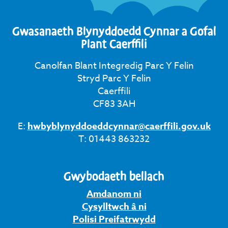
Gwasanaeth Blynyddoedd Cynnar a Gofal
Plant Caerffili
Canolfan Blant Integredig Parc Y Felin
Stryd Parc Y Felin
Caerffili
CF83 3AH
E:
hwbyblynyddoeddcynnar@caerffili.gov.uk
T: 01443 863232
Gwybodaeth bellach
Amdanom ni
Cysylltwch â ni
Polisi Preifatrwydd