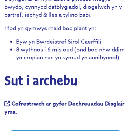
bwydo, cynnydd datblygiadol, diogelwch yn y
cartref, iechyd & lles a tylino babi.
I fod yn gymwys rhaid bod plant yn:
Byw yn Bwrdeistref Sirol Caerffili
8 wythnos i 6 mis oed (ond bod nhw ddim
yn cropian nac yn symud yn annibynnol)
Sut i archebu
Cofrestrwch ar gyfer Dechreuadau Disglair
yma
.