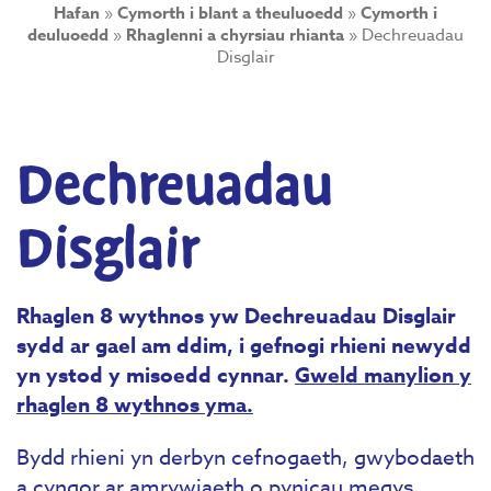
Hafan
»
Cymorth i blant a theuluoedd
»
Cymorth i
deuluoedd
»
Rhaglenni a chyrsiau rhianta
»
Dechreuadau
Disglair
Dechreuadau
Disglair
Rhaglen 8 wythnos yw Dechreuadau Disglair
sydd ar gael am ddim, i gefnogi rhieni newydd
yn ystod y misoedd cynnar.
Gweld manylion y
rhaglen 8 wythnos yma.
Bydd rhieni yn derbyn cefnogaeth, gwybodaeth
a cyngor ar amrywiaeth o pynicau megys