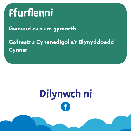
Ffurflenni
Gwneud cais am gymorth
Gofrestru Cynenedigol a’r Blynyddoedd
Cynnar
Dilynwch ni