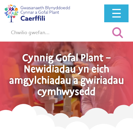
☰
Chwilio:
Cynnig Gofal Plant –
Newidiadau yn eich
amgylchiadau a gwiriadau
cymhwysedd