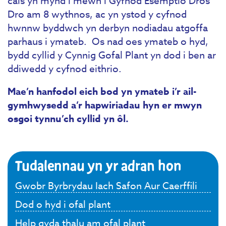
cais yn mynd i mewn i Gyfnod Esemptio Dros
Dro am 8 wythnos, ac yn ystod y cyfnod
hwnnw byddwch yn derbyn nodiadau atgoffa
parhaus i ymateb. Os nad oes ymateb o hyd,
bydd cyllid y Cynnig Gofal Plant yn dod i ben ar
ddiwedd y cyfnod eithrio.
Mae’n hanfodol eich bod yn ymateb i’r ail-
gymhwysedd a’r hapwiriadau hyn er mwyn
osgoi tynnu’ch cyllid yn ôl.
Tudalennau yn yr adran hon
Gwobr Byrbrydau Iach Safon Aur Caerffili
Dod o hyd i ofal plant
Help gyda thalu am ofal plant