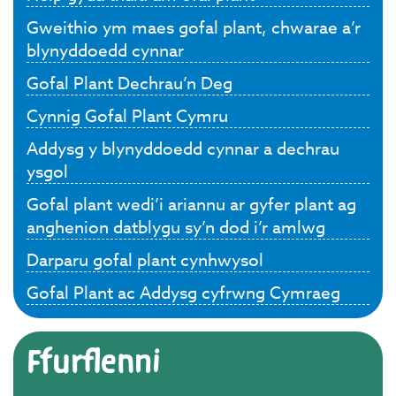
Gweithio ym maes gofal plant, chwarae a’r
blynyddoedd cynnar
Gofal Plant Dechrau’n Deg
Cynnig Gofal Plant Cymru
Addysg y blynyddoedd cynnar a dechrau
ysgol
Gofal plant wedi’i ariannu ar gyfer plant ag
anghenion datblygu sy’n dod i’r amlwg
Darparu gofal plant cynhwysol
Gofal Plant ac Addysg cyfrwng Cymraeg
Ffurflenni