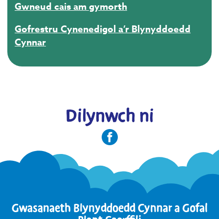
Gwneud cais am gymorth
Gofrestru Cynenedigol a’r Blynyddoedd
Cynnar
Dilynwch ni
Gwasanaeth Blynyddoedd Cynnar a Gofal