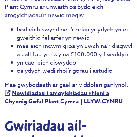
Plant Cymru ar unwaith os bydd eich
amgylchiadau’n newid megis:
bod eich swydd neu’r oriau yr ydych yn eu
gweithio fel arfer yn newid
mae eich incwm gros yn uwch na’r disgwyl
a gall fod yn fwy na £100,000 y flwyddyn
yn cael eich diswyddo
os ydych wedi rhoi’r gorau i astudio
Mae gwybodaeth ar gael ar y ddolen ganlynol.
Newidiadau i amgylchiadau rhieni a
Chynnig Gofal Plant Cymru | LLYW.CYMRU
Gwiriadau ail-