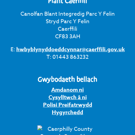
Plant Caerffili
Canolfan Blant Integredig Parc Y Felin
Stryd Parc Y Felin
Caerffili
CF83 3AH
E:
hwbyblynyddoeddcynnar@caerffili.gov.uk
T: 01443 863232
Gwybodaeth bellach
Amdanom ni
Cysylltwch â ni
Polisi Preifatrwydd
Hygyrchedd