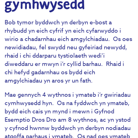
gymhwysedd
Bob tymor byddwch yn derbyn e-bost a
rhybudd yn eich cyfrif yn eich cyfarwyddo i
wirio a chadarnhau eich amgylchiadau. Os oes
newidiadau, fel swydd neu gyfeiriad newydd,
rhaid i chi ddarparu tystiolaeth wedi’i
diweddaru er mwyn i’r cyllid barhau. Rhaid i
chi hefyd gadarnhau os bydd eich
amgylchiadau yn aros yr un fath.
Mae gennych 4 wythnos i ymateb i’r gwiriadau
cymhwysedd hyn. Os na fyddwch yn ymateb,
bydd eich cais yn mynd i mewn i Gyfnod
Esemptio Dros Dro am 8 wythnos, ac yn ystod
y cyfnod hwnnw byddwch yn derbyn nodiadau
atgoffa parhaus i ymateb. Os nad oes ymateb