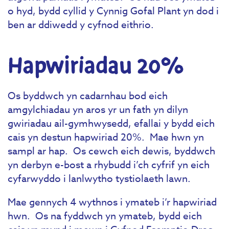
o hyd, bydd cyllid y Cynnig Gofal Plant yn dod i
ben ar ddiwedd y cyfnod eithrio.
Hapwiriadau 20%
Os byddwch yn cadarnhau bod eich
amgylchiadau yn aros yr un fath yn dilyn
gwiriadau ail-gymhwysedd, efallai y bydd eich
cais yn destun hapwiriad 20%. Mae hwn yn
sampl ar hap. Os cewch eich dewis, byddwch
yn derbyn e-bost a rhybudd i’ch cyfrif yn eich
cyfarwyddo i lanlwytho tystiolaeth lawn.
Mae gennych 4 wythnos i ymateb i’r hapwiriad
hwn. Os na fyddwch yn ymateb, bydd eich